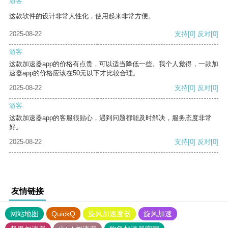
游客
这款软件的设计非常人性化，使用起来非常方便。
2025-08-22
支持
[0]
反对
[0]
游客
这款加速器app的价格有点贵，可以适当降低一些。我个人觉得，一款加
速器app的价格应该在50元以下才比较合理。
2025-08-22
支持
[0]
反对
[0]
游客
这款加速器app的客服很贴心，遇到问题都能及时解决，服务态度非常
好。
2025-08-22
支持
[0]
反对
[0]
友情链接
网站地图
QuickQ
旋风加速度器
旋风加速