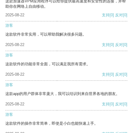
这款加速器VPM应用程序可以给你提供最高速度和安全性的连接，并帮
助你在网络上自由移动。
2025-08-22
支持
[0]
反对
[0]
游客
这款软件非常实用，可以帮助我解决很多问题。
2025-08-22
支持
[0]
反对
[0]
游客
这款软件的功能非常全面，可以满足我所有需求。
2025-08-22
支持
[0]
反对
[0]
游客
这款app的用户群体非常庞大，我可以结识到来自世界各地的朋友。
2025-08-22
支持
[0]
反对
[0]
游客
这款软件的操作非常简单，即使是小白也能快速上手。