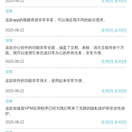
2025-08-22
支持
[0]
反对
[0]
游客
这款app的视频资源非常丰富，可以满足我不同的娱乐需求。
2025-08-22
支持
[0]
反对
[0]
游客
这款办公软件的功能非常全面，涵盖了文档、表格、演示文稿等各个方
面。我可以使用它来完成日常办公的所有任务，非常方便。
2025-08-22
支持
[0]
反对
[0]
游客
这款软件的功能非常强大，使用起来非常方便。
2025-08-22
支持
[0]
反对
[0]
游客
这款加速器VPM应用程序已经为我们带来了无限的隐私保护和安全性保
护。
2025-08-22
支持
[0]
反对
[0]