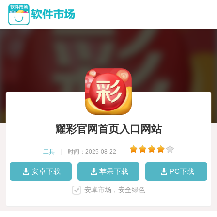
耀彩官网首页入口网站
工具
|
时间：2025-08-22
|
安卓下载
苹果下载
PC下载
安卓市场，安全绿色