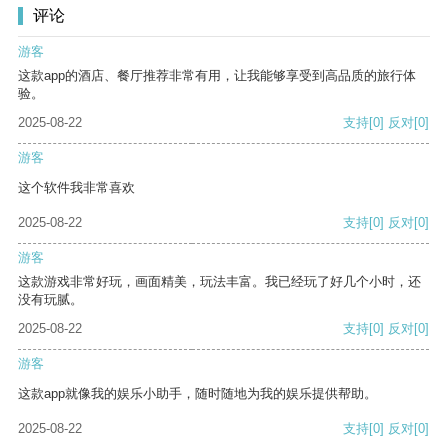
评论
游客
这款app的酒店、餐厅推荐非常有用，让我能够享受到高品质的旅行体
验。
2025-08-22
支持
[0]
反对
[0]
游客
这个软件我非常喜欢
2025-08-22
支持
[0]
反对
[0]
游客
这款游戏非常好玩，画面精美，玩法丰富。我已经玩了好几个小时，还
没有玩腻。
2025-08-22
支持
[0]
反对
[0]
游客
这款app就像我的娱乐小助手，随时随地为我的娱乐提供帮助。
2025-08-22
支持
[0]
反对
[0]