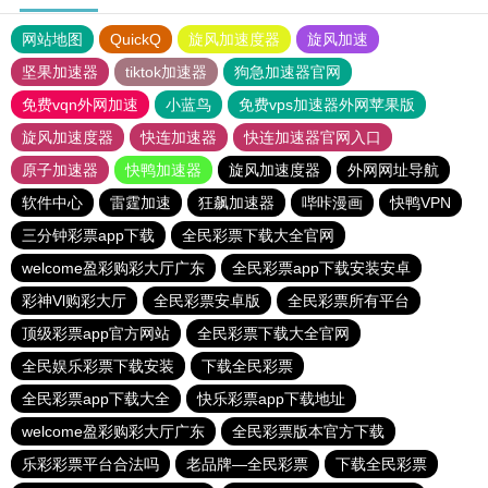
网站地图
QuickQ
旋风加速度器
旋风加速
坚果加速器
tiktok加速器
狗急加速器官网
免费vqn外网加速
小蓝鸟
免费vps加速器外网苹果版
旋风加速度器
快连加速器
快连加速器官网入口
原子加速器
快鸭加速器
旋风加速度器
外网网址导航
软件中心
雷霆加速
狂飙加速器
哔咔漫画
快鸭VPN
三分钟彩票app下载
全民彩票下载大全官网
welcome盈彩购彩大厅广东
全民彩票app下载安装安卓
彩神Vl购彩大厅
全民彩票安卓版
全民彩票所有平台
顶级彩票app官方网站
全民彩票下载大全官网
全民娱乐彩票下载安装
下载全民彩票
全民彩票app下载大全
快乐彩票app下载地址
welcome盈彩购彩大厅广东
全民彩票版本官方下载
乐彩彩票平台合法吗
老品牌—全民彩票
下载全民彩票