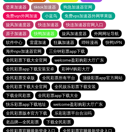
坚果加速器
tiktok加速器
狗急加速器官网
免费vqn外网加速
小蓝鸟
免费vps加速器外网苹果版
旋风加速度器
快连加速器
快连加速器官网入口
原子加速器
快鸭加速器
旋风加速度器
外网网址导航
软件中心
雷霆加速
狂飙加速器
哔咔漫画
快鸭VPN
海外npv加速器官网
三分钟彩票app下载
全民彩票下载大全官网
welcome盈彩购彩大厅广东
全民彩票app下载安装安卓
彩神Vl购彩大厅
全民彩票安卓版
全民彩票所有平台
顶级彩票app官方网站
全民彩票下载大全官网
全民娱乐彩票下载安装
下载全民彩票
全民彩票app下载大全
快乐彩票app下载地址
welcome盈彩购彩大厅广东
全民彩票版本官方下载
乐彩彩票平台合法吗
老品牌—全民彩票
下载全民彩票
全民彩票官网最新登录入口
全民彩票官网最新登录入口